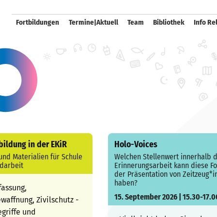
Fortbildungen
Termine|Aktuell
Team
Bibliothek
Info Re
bildung in der EKiR
Holo-Voices
und Materialien für Schule
Welchen Stellenwert innerhalb 
darbeit
Erinnerungsarbeit kann diese F
der Präsentation von Zeitzeug*i
haben?
fassung,
15. September 2026 | 15.30-17.0
affnung, Zivilschutz -
egriffe und