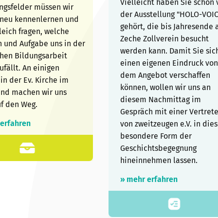
Vielleicht haben Sie schon 
ngsfelder müssen wir
der Ausstellung "HOLO-VOI
 neu kennenlernen und
gehört, die bis Jahresende 
leich fragen, welche
Zeche Zollverein besucht
n und Aufgabe uns in der
werden kann. Damit Sie sic
chen Bildungsarbeit
einen eigenen Eindruck vo
ufällt. An einigen
dem Angebot verschaffen
 in der Ev. Kirche im
können, wollen wir uns an
and machen wir uns
diesem Nachmittag im
f den Weg.
Gespräch mit einer Vertrete
 erfahren
von zweitzeugen e.V. in die
besondere Form der
Geschichtsbegegnung
hineinnehmen lassen.
» mehr erfahren