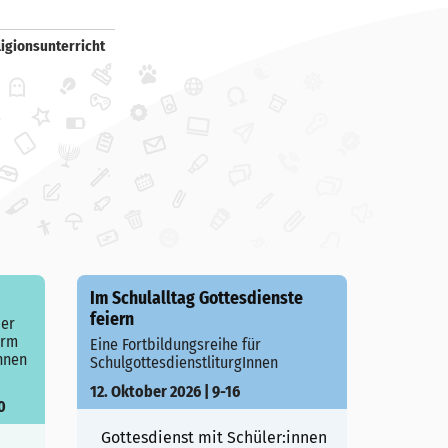
ligionsunterricht
Im Schulalltag Gottesdienste
feiern
der
orm
Eine Fortbildungsreihe für
nnen
SchulgottesdienstliturgInnen
12. Oktober 2026 | 9-16
0
Gottesdienst mit Schüler:innen