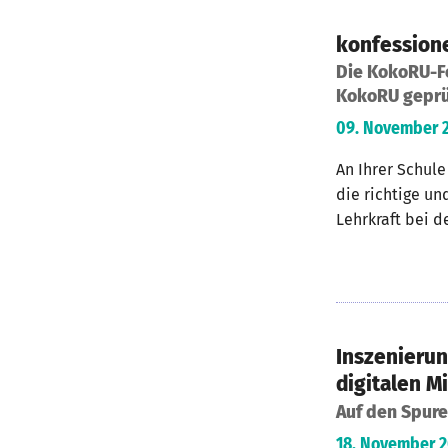
konfessione
Die KokoRU-Fo
KokoRU geprüf
09. November 2
An Ihrer Schule
die richtige un
Lehrkraft bei d
Inszenierun
digitalen Mi
Auf den Spure
18. November 2