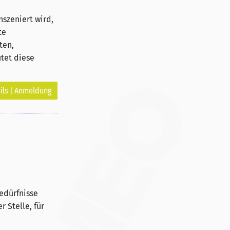
nszeniert wird,
te
ten,
tet diese
ils | Anmeldung
edürfnisse
 Stelle, für