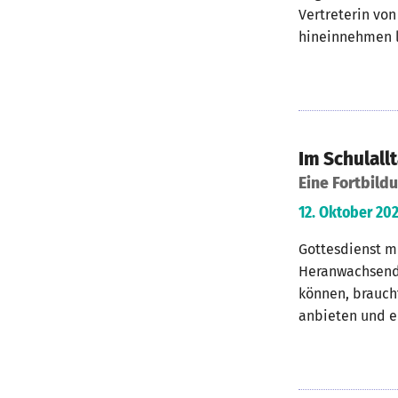
Vertreterin vo
hineinnehmen l
Im Schulall
Eine Fortbild
12. Oktober 202
Gottesdienst mi
Heranwachsend
können, brauch
anbieten und ei