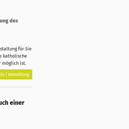
rung des
taltung für Sie
e katholische
 möglich ist.
ils | Anmeldung
uch einer