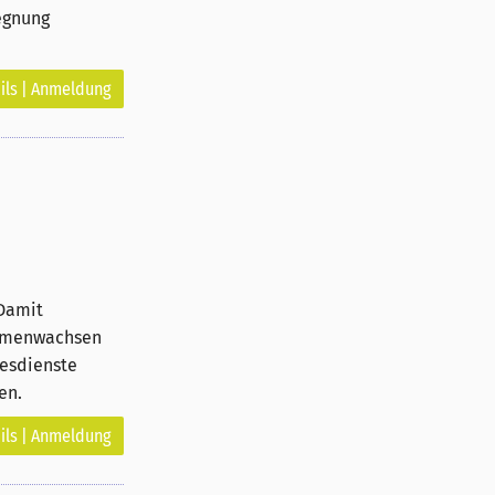
egnung
ils | Anmeldung
 Damit
ammenwachsen
tesdienste
en.
ils | Anmeldung