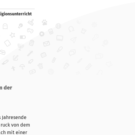
ligionsunterricht
m der
s Jahresende
ndruck von dem
ch mit einer